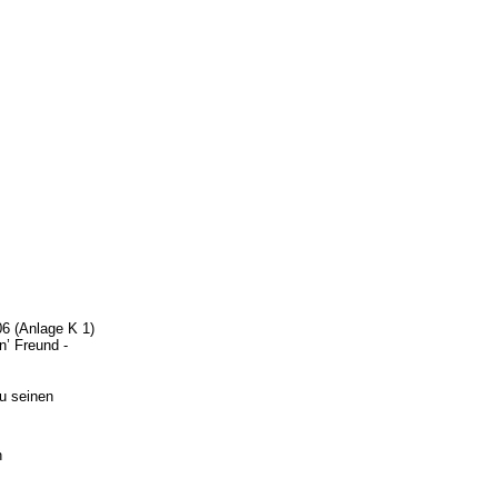
06 (Anlage K 1)
n’ Freund -
u seinen
h