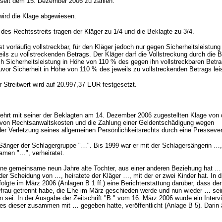
 seit dem 15. Dezember 2006 zu zahlen.
 wird die Klage abgewiesen.
n des Rechtsstreits tragen der Kläger zu 1/4 und die Beklagte zu 3/4.
ist vorläufig vollstreckbar, für den Kläger jedoch nur gegen Sicherheitsleistun
ils zu vollstreckenden Betrags. Der Kläger darf die Vollstreckung durch die 
 Sicherheitsleistung in Höhe von 110 % des gegen ihn vollstreckbaren Betra
uvor Sicherheit in Höhe von 110 % des jeweils zu vollstreckenden Betrags leis
 Streitwert wird auf 20.997,37 EUR festgesetzt.
ehrt mit seiner der Beklagten am 14. Dezember 2006 zugestellten Klage von 
g von Rechtsanwaltskosten und die Zahlung einer Geldentschädigung wegen
r Verletzung seines allgemeinen Persönlichkeitsrechts durch eine Pressever
 Sänger der Schlagergruppe "…". Bis 1999 war er mit der Schlagersängerin …,
amen "…", verheiratet.
ne gemeinsame neun Jahre alte Tochter, aus einer anderen Beziehung hat … 
der Scheidung von …, heiratete der Kläger …, mit der er zwei Kinder hat. In d
folgte im März 2006 (Anlagen B 1 ff.) eine Berichterstattung darüber, dass der
frau getrennt habe, die Ehe im März geschieden werde und nun wieder … sei
n sei. In der Ausgabe der Zeitschrift "B." vom 16. März 2006 wurde ein Interv
es dieser zusammen mit … gegeben hatte, veröffentlicht (Anlage B 5). Darin 