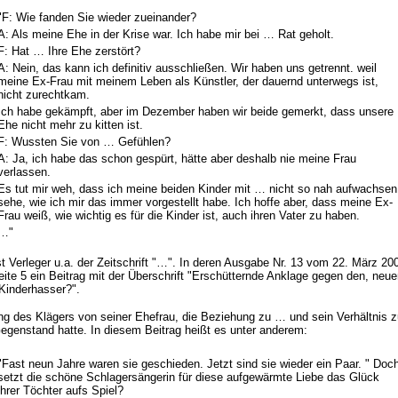
"F: Wie fanden Sie wieder zueinander?
A: Als meine Ehe in der Krise war. Ich habe mir bei … Rat geholt.
F: Hat … Ihre Ehe zerstört?
A: Nein, das kann ich definitiv ausschließen. Wir haben uns getrennt. weil
meine Ex-Frau mit meinem Leben als Künstler, der dauernd unterwegs ist,
nicht zurechtkam.
Ich habe gekämpft, aber im Dezember haben wir beide gemerkt, dass unsere
Ehe nicht mehr zu kitten ist.
F: Wussten Sie von … Gefühlen?
A: Ja, ich habe das schon gespürt, hätte aber deshalb nie meine Frau
verlassen.
Es tut mir weh, dass ich meine beiden Kinder mit … nicht so nah aufwachsen
sehe, wie ich mir das immer vorgestellt habe. Ich hoffe aber, dass meine Ex-
Frau weiß, wie wichtig es für die Kinder ist, auch ihren Vater zu haben.
…"
st Verleger u.a. der Zeitschrift "…". In deren Ausgabe Nr. 13 vom 22. März 20
eite 5 ein Beitrag mit der Überschrift "Erschütternde Anklage gegen den, neue
Kinderhasser?".
ng des Klägers von seiner Ehefrau, die Beziehung zu … und sein Verhältnis z
genstand hatte. In diesem Beitrag heißt es unter anderem:
"Fast neun Jahre waren sie geschieden. Jetzt sind sie wieder ein Paar. " Doc
setzt die schöne Schlagersängerin für diese aufgewärmte Liebe das Glück
ihrer Töchter aufs Spiel?