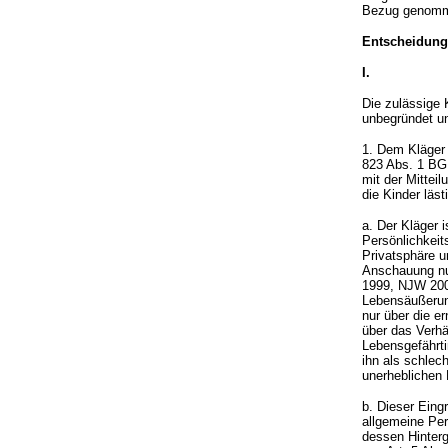
Bezug genom
Entscheidun
I.
Die zulässige 
unbegründet un
1. Dem Kläger 
823 Abs. 1 BGB
mit der Mittei
die Kinder läs
a. Der Kläger 
Persönlichkeit
Privatsphäre 
Anschauung nur
1999, NJW 2000
Lebensäußerung
nur über die e
über das Verhä
Lebensgefährti
ihn als schlec
unerheblichen E
b. Dieser Eingr
allgemeine Per
dessen Hinterg