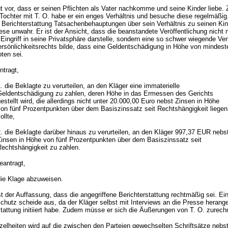
gt vor, dass er seinen Pflichten als Vater nachkomme und seine Kinder liebe. 
chter mit T. O. habe er ein enges Verhältnis und besuche diese regelmäßig.
Berichterstattung Tatsachenbehauptungen über sein Verhältnis zu seinen Kin
iese unwahr. Er ist der Ansicht, dass die beanstandete Veröffentlichung nicht 
 Eingriff in seine Privatsphäre darstelle, sondern eine so schwer wiegende Ve
rsönlichkeitsrechts bilde, dass eine Geldentschädigung in Höhe von mindes
ten sei.
ntragt,
. die Beklagte zu verurteilen, an den Kläger eine immaterielle
Geldentschädigung zu zahlen, deren Höhe in das Ermessen des Gerichts
estellt wird, die allerdings nicht unter 20.000,00 Euro nebst Zinsen in Höhe
von fünf Prozentpunkten über dem Basiszinssatz seit Rechtshängigkeit liegen
ollte,
. die Beklagte darüber hinaus zu verurteilen, an den Kläger 997,37 EUR nebs
Zinsen in Höhe von fünf Prozentpunkten über dem Basiszinssatz seit
Rechtshängigkeit zu zahlen.
eantragt,
die Klage abzuweisen.
st der Auffassung, dass die angegriffene Berichterstattung rechtmäßig sei. Ei
chutz scheide aus, da der Kläger selbst mit Interviews an die Presse herange
stattung initiiert habe. Zudem müsse er sich die Äußerungen von T. O. zurech
elheiten wird auf die zwischen den Parteien gewechselten Schriftsätze nebs