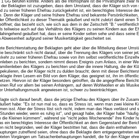
. 1 GG berufen könnte. Anders als die Intimsphäre ist die Privatsphäre zwar n
 der Beklagten ist zuzugeben, dass dem Umstand, dass der Kläger sich von 
d zu seiner früheren Ehefrau zurückgekehrt ist, ein berechtigtes Interesse der
e. Denn der Kläger und seine frühere Ehefrau sind bekannte Persönlichkeiten,
er Öffentlichkeit zu dieser Thematik geäußert und nicht zuletzt damit einen Te
öffnet; das bezieht sich, wie sich aus dem in der Zeitschrift "B.“ veröffentlic
alls teilweise auch auf das Verhältnis des Klägers zu seinen Kindern aus der E
dahingehend geäußert hat, dass er seine Kinder selten sehe und dass seine E
n Abwesenheit aufgrund seiner Musikertätigkeit gescheitert sei.
te Berichterstattung der Beklagten geht aber über die Mitteilung dieser Umst
ie beschränkt sich nicht darauf, über die Trennung des Klägers von seiner je
kehr zu seiner früheren Ehefrau sowie von ihm selbst veröffentlichte Einzelh
nleben zu berichten, sondern nimmt dieses Ereignis zum Anlass, in einer We
milienleben des Klägers zu berichten und über die innere Haltung, die der Kl
pekulieren, die der Kläger nicht zu dulden braucht; denn mit dieser Berichters
eklagte ihren Lesern ein Bild von dem Kläger, das geeignet ist, ihn im öffentl
etzen. Hiervon ist der Kläger besonders getroffen, da die angegriffene Bericht
seinen Ruf vor allem bei seinen Anhängern, auf deren Wohlwollen er als Musik
er Unterhaltungsmusik angewiesen ist, schwer zu beeinträchtigen.
lagte sich darauf beruft, dass die jetzige Ehefrau des Klägers über ihr Zusa
ußert habe: "Es ist nun mal so, dass es Stress ist, wenn man zwei kleine Ki
n isst. Aber der Stress löst sich nicht, indem man das Haus verlässt und s
Stunden wieder, wenn es ruhig ist", und gesagt habe, der Kläger habe "häufig
m die Kleinen kümmern", während sie "nicht jedes Wochenende" ihre Kinder 
as ein berechtigtes Interesse der Öffentlichkeit an dem Gegenstand der Beric
 nicht begründen, weil der Kläger bestritten hat, dass die darin enthaltenen
ptungen zutreffend seien, ohne dass die Beklagte dem entgegengetreten wä
teten Vorgängen um Tatsachenbehauptungen handelt, die für den Kläger ehren