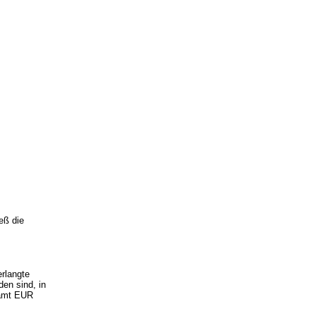
eß die
erlangte
en sind, in
samt EUR