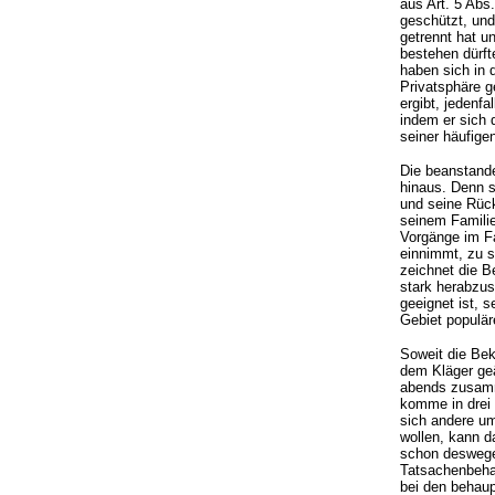
aus Art. 5 Abs
geschützt, und
getrennt hat un
bestehen dürft
haben sich in d
Privatsphäre ge
ergibt, jedenf
indem er sich 
seiner häufige
Die beanstande
hinaus. Denn s
und seine Rück
seinem Familie
Vorgänge im Fa
einnimmt, zu s
zeichnet die B
stark herabzus
geeignet ist, 
Gebiet populär
Soweit die Bek
dem Kläger geä
abends zusamme
komme in drei 
sich andere u
wollen, kann d
schon deswegen
Tatsachenbehau
bei den behaup