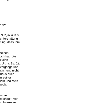
brigen
R 997,37 aus §
chterstattung
erung, dass ihm
emeinen
uch hat. Die
zialen
Urt. v. 15. 12.
 Vorgänge und
tlichung nicht
hinaus auch
rn seiner
ern und stellt
nicht
in das
lichkeit, vor
en Interessen