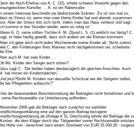
Denn die Noch-Ehefrau von A, C. (32), erhebt schwere Vorwürfe gegen den
braungelockten Künstler. … A. ist ein Rabenvater.
In einem Interview beschreibt sie bedrückende Szenen: ,Es ist nun mal so,
dass es Stress ist, wenn man zwei kleine Kinder hat und abends zusammen
isst. Aber der Stress löst sich nicht, indem man das Haus verlässt und sagt:
Ich komme in drei Stunden wieder, wenn es ruhig ist.'
Waren A. O. seine süßen Töchter A. M. (3)und L. S. (1) wirklich nur lästig? C.
sagt, er habe häufig gewollt, dass sich andere um die Kleinen kümmern.
'Aber ich gebe doch nicht jedes Wochenende meine Kinder ab'. Nicht zuletzt,
weil C. den Forderungen ihres Mannes nicht nachgekommen sei, scheiterte
die Ehe.
Aber auch M. hat zwei Kinder. ...
Ob Ms. Kinder den Sänger auch stören?
Dazu sagt C.: 'Die beiden haben diesbezüglich die gleichen Ansichten. Auch
M. hat immer ein Kindermädchen.' ...
Und jetzt?Droht M. Kindern nun dasselbe Schicksal wie der Sängerin selbst,
die bei Pflegeeltern aufwuchs?"
hte die beanstandete Berichterstattung der Beklagten nicht hinnehmen und li
 seine Rechtsanwälte zur Unterlassung auffordern.
November 2006 gab die Beklagte nach zunächst nur partieller
erpflichtungserklärung eine auf den ganzen Beitrag bezogene
erpflichtungserklärung ab (Anlage K 5). Gleichzeitig lehnte die Beklage die v
 Kosten, die dem Kläger durch das Tätigwerden seiner Rechtsanwälte entstand
hte Höhe von - berechnet nach einem Streitwert von EUR 25.000,00 - insge