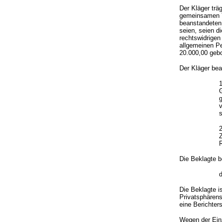
Der Kläger trä
gemeinsamen To
beanstandeten 
seien, seien d
rechtswidrigen
allgemeinen Pe
20.000,00 gebo
Der Kläger bea
1
g
s
2
Die Beklagte b
Die Beklagte i
Privatsphärens
eine Berichter
Wegen der Einz