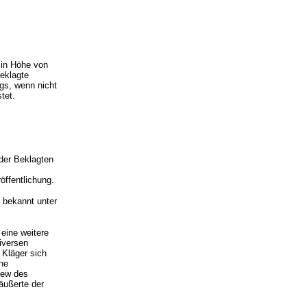
g in Höhe von
Beklagte
gs, wenn nicht
tet.
der Beklagten
öffentlichung.
 bekannt unter
eine weitere
iversen
 Kläger sich
ne
iew des
äußerte der