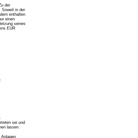
Zu der
 Soweit in der
dern enthalten
nur einen
rletzung seines
tens EUR
t
n
treten sei und
nen lassen.
t Anlagen