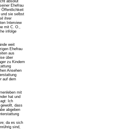
icht absolut
seiner Ehefrau
 Öffentlichkeit
 und sie selbst
il ihrer
hten Interview
he mit C. O.,
he infolge
ände weit
tzigen Ehefrau
eiten aus
ise über
äger zu Kindern
tattung
ichen Ansehen
erstattung
er auf dem
mmenleben mit
nder hat und
agt: Ich
 gewollt, dass
habe abgeben
hterstattung
re; da es sich
rührig sind,