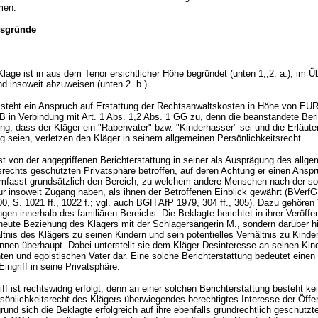
men.
gsgründe
Klage ist in aus dem Tenor ersichtlicher Höhe begründet (unten 1,,2. a.), im Ü
d insoweit abzuweisen (unten 2. b.).
steht ein Anspruch auf Erstattung der Rechtsanwaltskosten in Höhe von EU
 in Verbindung mit Art. 1 Abs. 1,2 Abs. 1 GG zu, denn die beanstandete Beri
lung, dass der Kläger ein "Rabenvater" bzw. "Kinderhasser" sei und die Erläut
tig seien, verletzen den Kläger in seinem allgemeinen Persönlichkeitsrecht.
ist von der angegriffenen Berichterstattung in seiner als Ausprägung des allg
srechts geschützten Privatsphäre betroffen, auf deren Achtung er einen Anspr
umfasst grundsätzlich den Bereich, zu welchem andere Menschen nach der so
 insoweit Zugang haben, als ihnen der Betroffenen Einblick gewährt (BVerfG, 
, S. 1021 ff., 1022 f.; vgl. auch BGH AfP 1979, 304 ff., 305). Dazu gehören
en innerhalb des familiären Bereichs. Die Beklagte berichtet in ihrer Veröffen
rneute Beziehung des Klägers mit der Schlagersängerin M., sondern darüber 
ltnis des Klägers zu seinen Kindern und sein potentielles Verhältnis zu Kinde
nnen überhaupt. Dabei unterstellt sie dem Kläger Desinteresse an seinen Kind
hten und egoistischen Vater dar. Eine solche Berichterstattung bedeutet einen 
ingriff in seine Privatsphäre.
iff ist rechtswidrig erfolgt, denn an einer solchen Berichterstattung besteht ke
sönlichkeitsrecht des Klägers überwiegendes berechtigtes Interesse der Öffent
rund sich die Beklagte erfolgreich auf ihre ebenfalls grundrechtlich geschützt