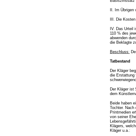
Basiszinssatz
II. Im Übrigen
III. Die Koste
IV. Das Urteil 
110 % des jewe
abwenden durch
die Beklagte z
Beschluss:
Der
Tatbestand
Der Kläger beg
die Erstattun
schwerwiegende
Der Kläger ist
dem Künstlern
Beide haben ei
Tochter. Nach 
Printmedien er
von seiner Ehe
Lebensgefährti
Klägers, welch
Kläger u.a.: