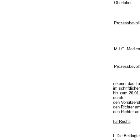
Oberloher
Prozessbevoll
M.I.G. Medie
Prozessbevoll
erkennt das L
im schriftlich
bis zum 26.01
durch
den Vorsitzen
den Richter am
den Richter a
für Recht
:
l. Die Beklagt