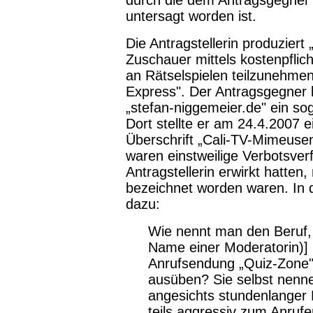
durch die dem Antragsgegner 
untersagt worden ist.
Die Antragstellerin produziert
Zuschauer mittels kostenpflic
an Rätselspielen teilzunehme
Express". Der Antragsgegner b
„stefan-niggemeier.de" ein so
Dort stellte er am 24.4.2007 e
Überschrift „Cali-TV-Mimeusen
waren einstweilige Verbotsver
Antragstellerin erwirkt hatten,
bezeichnet worden waren. In 
dazu:
Wie nennt man den Beruf, d
Name einer Moderatorin)]
Anrufsendung „Quiz-Zone"
ausüben? Sie selbst nenne
angesichts stundenlanger
teils aggressiv zum Anrufe