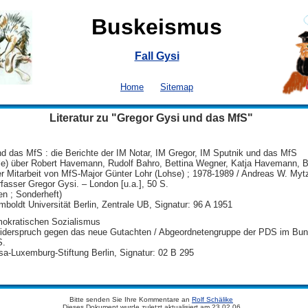
Buskeismus
Fall Gysi
Home
Sitemap
Literatur zu "Gregor Gysi und das MfS"
nd das MfS : die Berichte der IM Notar, IM Gregor, IM Sputnik und das MfS
le) über Robert Havemann, Rudolf Bahro, Bettina Wegner, Katja Havemann, B
r Mitarbeit von MfS-Major Günter Lohr (Lohse) ; 1978-1989 / Andreas W. Mytz
asser Gregor Gysi. – London [u.a.], 50 S.
n ; Sonderheft)
mboldt Universität Berlin, Zentrale UB, Signatur: 96 A 1951
mokratischen Sozialismus
iderspruch gegen das neue Gutachten / Abgeordnetengruppe der PDS im Bun
S.
sa-Luxemburg-Stiftung Berlin, Signatur: 02 B 295
Bitte senden Sie Ihre Kommentare an
Rolf Schälike
Dieses Dokument wurde zuletzt aktualisiert am 23.02.06