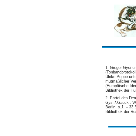
1. Gregor Gysi u
(Tonbandprotokol
Ulrike Poppe unte
mutmaßlicher Verf
(Europäische Idee
Bibliothek der Hu
2. Partei des De
Gysi./.Gauck : W
Berlin, o.J. – 33 
Bibliothek der Ro