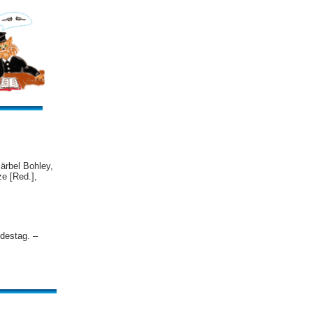
ärbel Bohley,
e [Red.],
destag. –