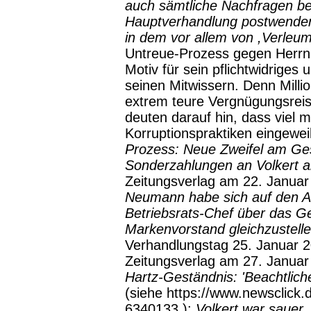
auch sämtliche Nachfragen b
Hauptverhandlung postwendend
in dem vor allem von ,Verleu
Untreue-Prozess gegen Herrn 
Motiv für sein pflichtwidrige
seinen Mitwissern. Denn Milli
extrem teure Vergnügungsreis
deuten darauf hin, dass viel m
Korruptionspraktiken eingeweih
Prozess: Neue Zweifel am Ges
Sonderzahlungen an Volkert 
Zeitungsverlag am 22. Januar 
Neumann habe sich auf den Au
Betriebsrats-Chef über das G
Markenvorstand gleichzustelle
Verhandlungstag 25. Januar 2
Zeitungsverlag am 27. Januar 
Hartz-Geständnis: 'Beachtlicher
(siehe https://www.newsclick.
6340133 ):
Volkert war sauer,