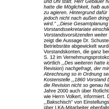
und Uhl statt. Herr Gebauer
hatte die Möglichkeit, halb a
zu agieren. Hintergrund dafür 
jedoch nicht nach außen dring
wird."
,,Diese Gesamtplanung w
Vorstandssekretariate einschl
Vorstandsvorsitzenden weiter g
zeigt die Aussage Dr. Schuste
Betriebsräte abgewickelt wurd
Vorstandskonten, die ganz bewu
S. 12 im Vernehmungsprotoko
wörtlich
,,Des weiteren hatte 
Revision)
nachgefragt, der mir
Abrechnung so in Ordnung sei
Kostenstelle ,,1860 Vorstand D
die Revision nicht so genau hi
Jahre 2000 auch über Rotlicht
wie Herrn Volkert, informiert.
,,Bakschisch" von Einstellungs
über LKA-Mitarbeiter ebenfall