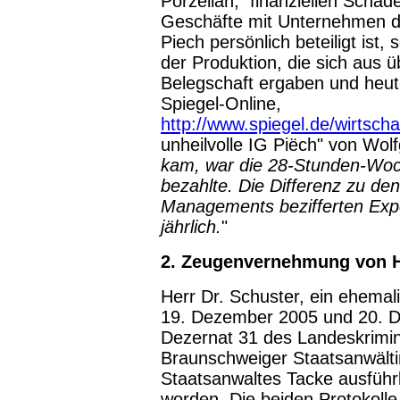
Porzellan, finanziellen Schäd
Geschäfte mit Unternehmen d
Piech persönlich beteiligt ist
der Produktion, die sich aus 
Belegschaft ergaben und heute
Spiegel-Online,
http://www.spiegel.de/wirtsch
unheilvolle IG Piëch" von Wol
kam, war die 28-Stunden-Woc
bezahlte. Die Differenz zu d
Managements bezifferten Expe
jährlich.
"
2. Zeugenvernehmung von H
Herr Dr. Schuster, ein ehema
19. Dezember 2005 und 20. 
Dezernat 31 des Landeskrimin
Braunschweiger Staatsanwälti
Staatsanwaltes Tacke ausführ
worden. Die beiden Protokolle