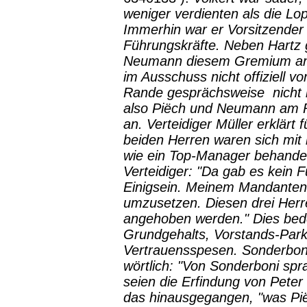
weniger verdienten als die Lop
Immerhin war er Vorsitzender
Führungskräfte. Neben Hartz 
Neumann diesem Gremium an. 
im Ausschuss nicht offiziell vo
Rande gesprächsweise ­ nicht 
also Piëch und Neumann am Ra
an. Verteidiger Müller erklärt f
beiden Herren waren sich mit i
wie ein Top-Manager behandel
Verteidiger: "Da gab es kein 
Einigsein. Meinem Mandanten
umzusetzen. Diesen drei Herr
angehoben werden." Dies bede
Grundgehalts, Vorstands-Parkp
Vertrauensspesen. Sonderboni 
wörtlich: "Von Sonderboni spra
seien die Erfindung von Peter
das hinausgegangen, "was Pi